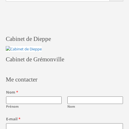
Cabinet de Dieppe
Cabinet de Grémonville
Me contacter
Nom
*
Prénom
Nom
E
E-mail
*
-
m