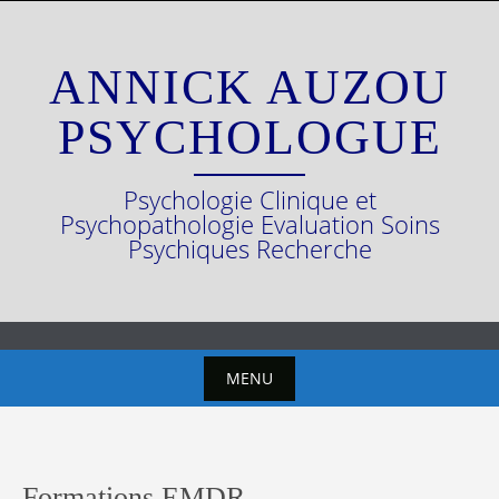
Skip
to
content
ANNICK AUZOU
PSYCHOLOGUE
Psychologie Clinique et
Psychopathologie Evaluation Soins
Psychiques Recherche
MENU
Skip
to
content
Formations EMDR